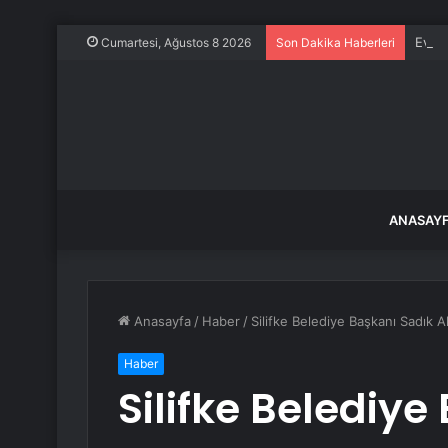
Evine
Cumartesi, Ağustos 8 2026
Son Dakika Haberleri
ANASAY
Anasayfa
/
Haber
/
Silifke Belediye Başkanı Sadık Al
Haber
Silifke Belediye