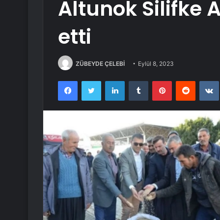
Altunok Silifke A
etti
ZÜBEYDE ÇELEBİ
Eylül 8, 2023
Facebook
Twitter
LinkedIn
Tumblr
Pinterest
Reddit