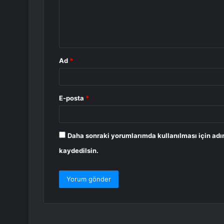
u
m
*
Ad
*
E-posta
*
Daha sonraki yorumlarımda kullanılması için adı
kaydedilsin.