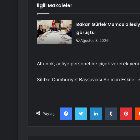
İlgili Makaleler
Bakan Gürlek Mumcu ailesiy
görüştü
Ağustos 8, 2026
Altunok, adliye personeline çiçek vererek yeni ad
Silifke Cumhuriyet Başsavcısı Selman Eskiler is
Facebook
Twitter
LinkedIn
Tumblr
Pint
Paylaş