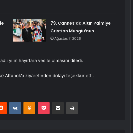
le
79. Cannes’da Altın Palmiye
Cristian Mungiu’nun
Ağustos 7, 2026
li yılın hayırlara vesile olmasını diledi.
e Altunok’a ziyaretinden dolayı teşekkür etti.
erest
Reddit
VKontakte
Odnoklassniki
Pocket
E-Posta ile paylaş
Yazdır