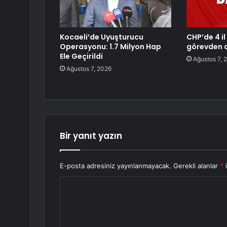
Kocaeli’de Uyuşturucu
CHP’de 4 i
Operasyonu: 1.7 Milyon Hap
görevden a
Ele Geçirildi
Ağustos 7, 
Ağustos 7, 2026
Bir yanıt yazın
E-posta adresiniz yayınlanmayacak.
Gerekli alanlar
*
i
Y
o
r