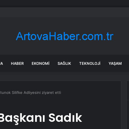
 tadilat yapan çift, gizli bölmede deste deste para buldu
FA
HABER
EKONOMI
SAĞLIK
TEKNOLOJI
YAŞAM
tunok Silifke Adliyesini ziyaret etti
 Başkanı Sadık