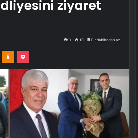
dliyesini ziyaret
0
10
Bir dakikadan az
VKontakte
Odnoklassniki
Pocket