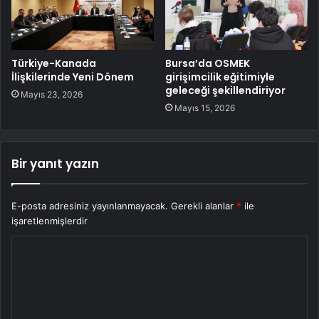
Türkiye-Kanada
Bursa’da OSMEK
İlişkilerinde Yeni Dönem
girişimcilik eğitimiyle
geleceği şekillendiriyor
Mayıs 23, 2026
Mayıs 15, 2026
Bir yanıt yazın
E-posta adresiniz yayınlanmayacak.
Gerekli alanlar
*
ile
işaretlenmişlerdir
Y
o
r
u