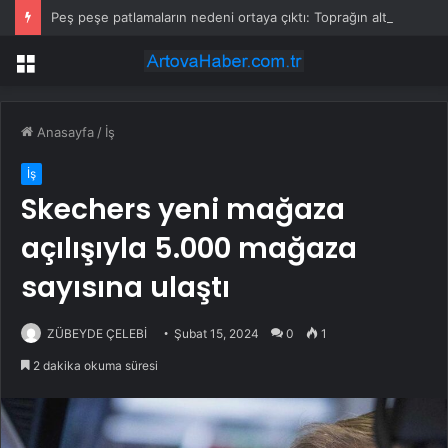
Peş peşe patlamaların nedeni ortaya çıktı: Toprağın altından 400 bomba çıktı
Menü
Anasayfa
/
İş
İş
Skechers yeni mağaza
açılışıyla 5.000 mağaza
sayısına ulaştı
ZÜBEYDE ÇELEBİ
Şubat 15, 2024
0
1
2 dakika okuma süresi