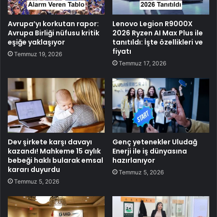
Avrupa’yı korkutan rapor:
Lenovo Legion R9000X
Avrupa Birliği nüfusu kritik
2026 Ryzen AI Max Plus ile
eşiğe yaklaşıyor
tanıtıldı: İşte özellikleri ve
fiyatı
Temmuz 19, 2026
Temmuz 17, 2026
Dev şirkete karşı davayı
Genç yetenekler Uludağ
kazandı! Mahkeme 15 aylık
Enerji ile iş dünyasına
bebeği haklı bularak emsal
hazırlanıyor
kararı duyurdu
Temmuz 5, 2026
Temmuz 5, 2026