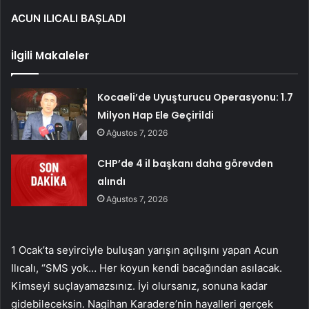
ACUN ILICALI BAŞLADI
İlgili Makaleler
Kocaeli’de Uyuşturucu Operasyonu: 1.7
Milyon Hap Ele Geçirildi
Ağustos 7, 2026
CHP’de 4 il başkanı daha görevden
alındı
Ağustos 7, 2026
1 Ocak’ta seyirciyle buluşan yarışın açılışını yapan Acun
Ilıcalı, “SMS yok… Her koyun kendi bacağından asılacak.
Kimseyi suçlayamazsınız. İyi olursanız, sonuna kadar
gidebileceksin. Nagihan Karadere’nin hayalleri gerçek