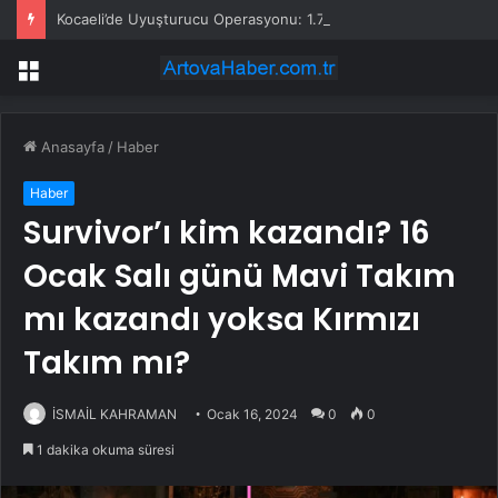
Kocaeli’de Uyuşturucu Operasyonu: 1.7 Milyon Hap Ele Geçirildi
Menü
Anasayfa
/
Haber
Haber
Survivor’ı kim kazandı? 16
Ocak Salı günü Mavi Takım
mı kazandı yoksa Kırmızı
Takım mı?
İSMAİL KAHRAMAN
Ocak 16, 2024
0
0
1 dakika okuma süresi