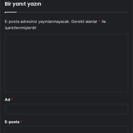
Bir yanıt yazın
E-posta adresiniz yayınlanmayacak.
Gerekli alanlar
*
ile
işaretlenmişlerdir
Y
o
r
u
m
*
Ad
*
E-posta
*