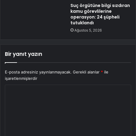
Suç örgütüne bilgi sızdıran
kamu görevlilerine
operasyon: 24 şüpheli
tutuklandı
Ağustos 5, 2026
Bir yanıt yazın
E-posta adresiniz yayınlanmayacak.
Gerekli alanlar
*
ile
işaretlenmişlerdir
Y
o
r
u
m
*