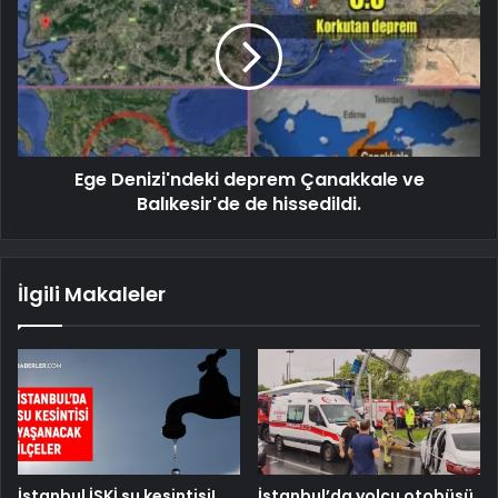
Ege Denizi'ndeki deprem Çanakkale ve
Balıkesir'de de hissedildi.
İlgili Makaleler
İstanbul İSKİ su kesintisi!
İstanbul’da yolcu otobüsü