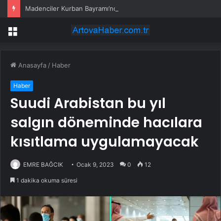
Madenciler Kurban Bayramı’nda Buluştu
Menü
Anasayfa
/
Haber
Haber
Suudi Arabistan bu yıl
salgın döneminde hacılara
kısıtlama uygulamayacak
EMRE BAĞCIK
Ocak 9, 2023
0
12
1 dakika okuma süresi