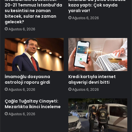
20-21 Temmuz İstanbul’da
kaza yaptı: Çok sayıda
su kesintisi ne zaman
yaralı var!
bitecek, sular ne zaman
Ağustos 6, 2026
gelecek?
Ağustos 6, 2026
İmamoğlu dosyasına
Kredi kartıyla internet
astroloji raporu girdi
alışverişi devri bitti
Ağustos 6, 2026
Ağustos 6, 2026
Çağla Tuğaltay Cinayeti:
Mezarlıkta İkinci İnceleme
Ağustos 6, 2026