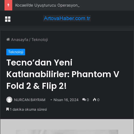
Kocaeli’de Uyuşturucu Operasyonu: 1.7 Milyon Hap Ele Geçirildi
Menü
Anasayfa
/
Teknoloji
Teknoloji
Tecno’dan Yeni
Katlanabilirler: Phantom V
Fold 2 & Flip 2!
NURCAN BAYRAM
Nisan 16, 2024
0
0
1 dakika okuma süresi