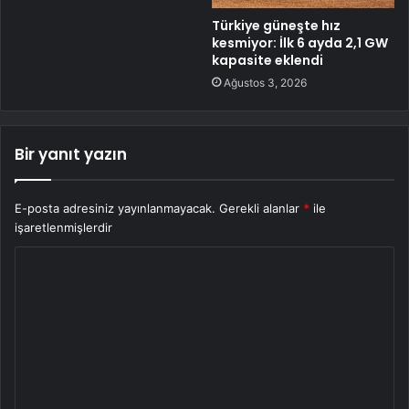
Türkiye güneşte hız
kesmiyor: İlk 6 ayda 2,1 GW
kapasite eklendi
Ağustos 3, 2026
Bir yanıt yazın
E-posta adresiniz yayınlanmayacak.
Gerekli alanlar
*
ile
işaretlenmişlerdir
Y
o
r
u
m
*