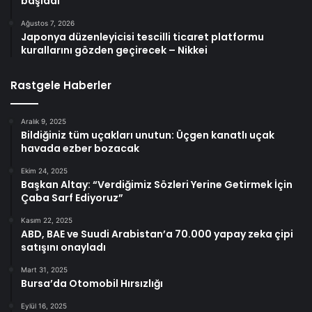
başladı
Ağustos 7, 2026
Japonya düzenleyicisi tescilli ticaret platformu
kurallarını gözden geçirecek – Nikkei
Rastgele Haberler
Aralık 9, 2025
Bildiğiniz tüm uçakları unutun: Üçgen kanatlı uçak
havada ezber bozacak
Ekim 24, 2025
Başkan Altay: “Verdiğimiz Sözleri Yerine Getirmek İçin
Çaba Sarf Ediyoruz”
Kasım 22, 2025
ABD, BAE ve Suudi Arabistan’a 70.000 yapay zeka çipi
satışını onayladı
Mart 31, 2025
Bursa’da Otomobil Hırsızlığı
Eylül 16, 2025