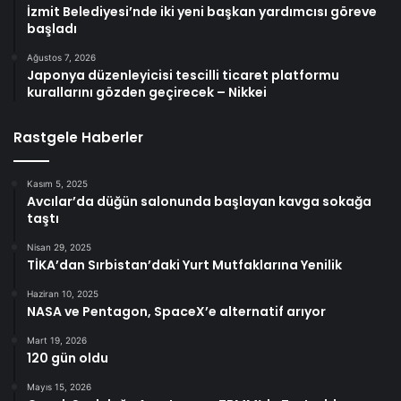
İzmit Belediyesi’nde iki yeni başkan yardımcısı göreve
başladı
Ağustos 7, 2026
Japonya düzenleyicisi tescilli ticaret platformu
kurallarını gözden geçirecek – Nikkei
Rastgele Haberler
Kasım 5, 2025
Avcılar’da düğün salonunda başlayan kavga sokağa
taştı
Nisan 29, 2025
TİKA’dan Sırbistan’daki Yurt Mutfaklarına Yenilik
Haziran 10, 2025
NASA ve Pentagon, SpaceX’e alternatif arıyor
Mart 19, 2026
120 gün oldu
Mayıs 15, 2026