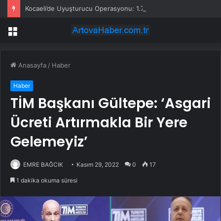
Kocaeli’de Uyuşturucu Operasyonu: 1.7 Milyon Hap Ele Geçirildi
Menü
Anasayfa
/
Haber
Haber
TİM Başkanı Gültepe: ‘Asgari
Ücreti Artırmakla Bir Yere
Gelemeyiz’
EMRE BAĞCIK
Kasım 29, 2022
0
17
1 dakika okuma süresi