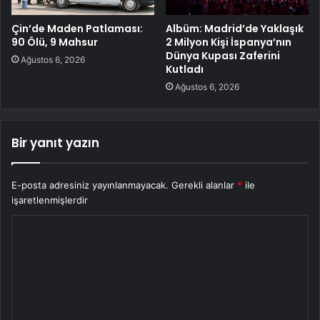
Çin’de Maden Patlaması:
Albüm: Madrid’de Yaklaşık
90 Ölü, 9 Mahsur
2 Milyon Kişi İspanya’nın
Dünya Kupası Zaferini
Ağustos 6, 2026
Kutladı
Ağustos 6, 2026
Bir yanıt yazın
E-posta adresiniz yayınlanmayacak.
Gerekli alanlar
*
ile
işaretlenmişlerdir
Y
o
r
u
m