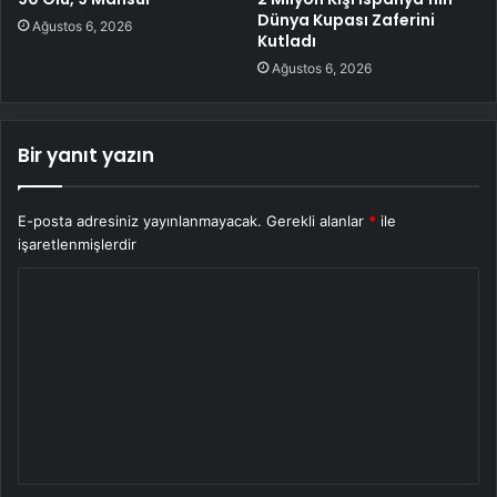
Dünya Kupası Zaferini
Ağustos 6, 2026
Kutladı
Ağustos 6, 2026
Bir yanıt yazın
E-posta adresiniz yayınlanmayacak.
Gerekli alanlar
*
ile
işaretlenmişlerdir
Y
o
r
u
m
*