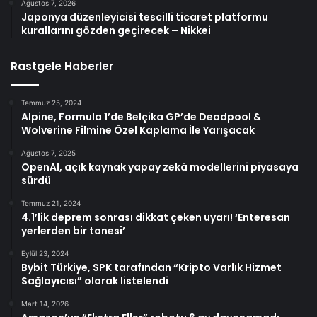
Ağustos 7, 2026
Japonya düzenleyicisi tescilli ticaret platformu
kurallarını gözden geçirecek – Nikkei
Rastgele Haberler
Temmuz 25, 2024
Alpine, Formula 1’de Belçika GP’de Deadpool &
Wolverine Filmine Özel Kaplama İle Yarışacak
Ağustos 7, 2025
OpenAI, açık kaynak yapay zekâ modellerini piyasaya
sürdü
Temmuz 21, 2024
4.1’lik deprem sonrası dikkat çeken uyarı! ‘Enteresan
yerlerden bir tanesi’
Eylül 23, 2024
Bybit Türkiye, SPK tarafından “Kripto Varlık Hizmet
Sağlayıcısı” olarak listelendi
Mart 14, 2026