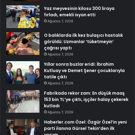
Yaz meyvesinin kilosu 300 liraya
fırladı, emekli isyan etti
Ağustos 7, 2026
O balıklarda ilk kez bulaşıcı hastalık
görüldü: Uzmanlar ‘tüketmeyin’
çağrısı yaptı
Ağustos 7, 2026
Yıllar sonra buzlar eridi: İbrahim
Kutluay ve Demet Şener çocuklarıyla
tatile çıktı
Ağustos 7, 2026
Fabrikada rekor zam: En düşük maaş
153 bin TL’ye çıktı, işçiler halay çekerek
kutladı
Ağustos 7, 2026
Haberler.com Özel: Özgür Özel’in yeni
parti ilanına Gürsel Tekin’den ilk
yorum