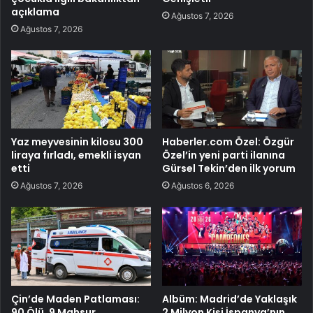
açıklama
Ağustos 7, 2026
Ağustos 7, 2026
Yaz meyvesinin kilosu 300
Haberler.com Özel: Özgür
liraya fırladı, emekli isyan
Özel’in yeni parti ilanına
etti
Gürsel Tekin’den ilk yorum
Ağustos 7, 2026
Ağustos 6, 2026
Çin’de Maden Patlaması:
Albüm: Madrid’de Yaklaşık
90 Ölü, 9 Mahsur
2 Milyon Kişi İspanya’nın