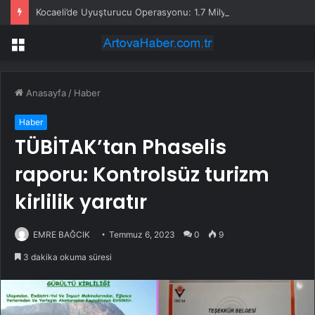
Kocaeli’de Uyuşturucu Operasyonu: 1.7 Milyon Hap Ele Geçirildi
Menü
Anasayfa
/
Haber
Haber
TÜBİTAK’tan Phaselis
raporu: Kontrolsüz turizm
kirlilik yaratır
EMRE BAĞCIK
Temmuz 6, 2023
0
9
3 dakika okuma süresi