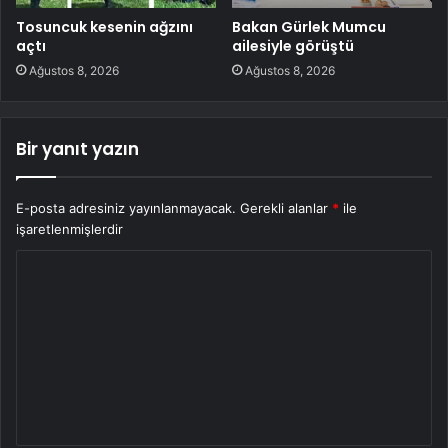
Tosuncuk kesenin ağzını
Bakan Gürlek Mumcu
açtı
ailesiyle görüştü
Ağustos 8, 2026
Ağustos 8, 2026
Bir yanıt yazın
E-posta adresiniz yayınlanmayacak.
Gerekli alanlar
*
ile
işaretlenmişlerdir
Y
o
r
u
m
*