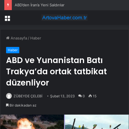
ABD’den İran’a Yeni Saldırılar
Menü
Anasayfa
/
Haber
Haber
ABD ve Yunanistan Batı
Trakya’da ortak tatbikat
düzenliyor
ZÜBEYDE ÇELEBİ
Şubat 13, 2023
0
15
Bir dakikadan az