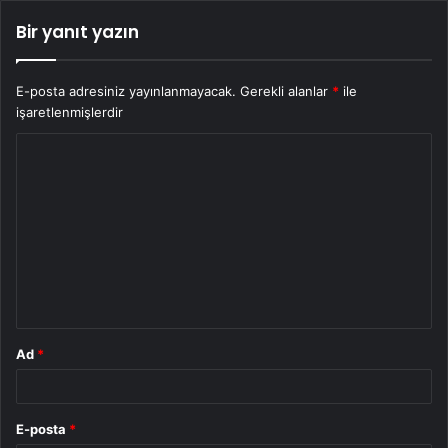
Bir yanıt yazın
E-posta adresiniz yayınlanmayacak.
Gerekli alanlar
*
ile
işaretlenmişlerdir
Y
o
r
u
m
*
Ad
*
E-posta
*