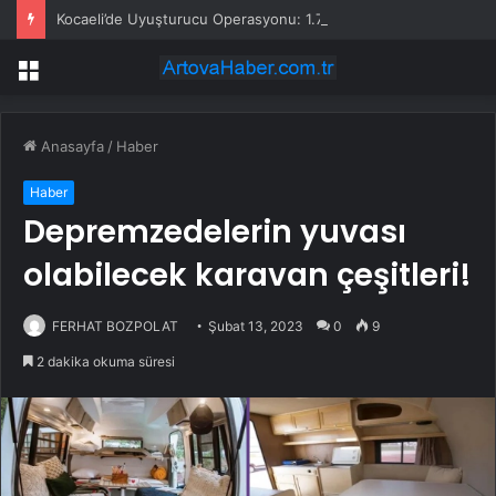
Kocaeli’de Uyuşturucu Operasyonu: 1.7 Milyon Hap Ele Geçirildi
Menü
Anasayfa
/
Haber
Haber
Depremzedelerin yuvası
olabilecek karavan çeşitleri!
FERHAT BOZPOLAT
Şubat 13, 2023
0
9
2 dakika okuma süresi