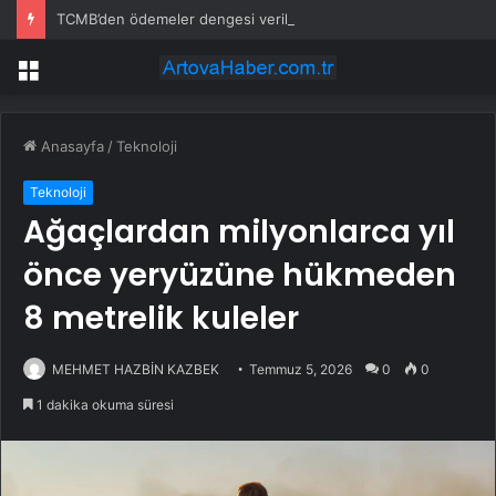
TCMB’den ödemeler dengesi verilerinde revizyon kararı
Menü
Anasayfa
/
Teknoloji
Teknoloji
Ağaçlardan milyonlarca yıl
önce yeryüzüne hükmeden
8 metrelik kuleler
MEHMET HAZBİN KAZBEK
Temmuz 5, 2026
0
0
1 dakika okuma süresi