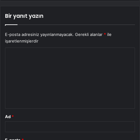
Bir yanıt yazın
E-posta adresiniz yayınlanmayacak.
Gerekli alanlar
*
ile
işaretlenmişlerdir
Y
o
r
u
m
*
Ad
*
E-posta
*