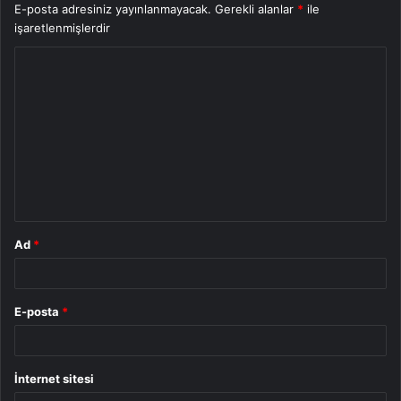
E-posta adresiniz yayınlanmayacak.
Gerekli alanlar
*
ile
işaretlenmişlerdir
Y
o
r
u
m
*
Ad
*
E-posta
*
İnternet sitesi