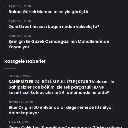
Ağustos 8, 2026
Bakan Gürlek Mumcu ailesiyle görüştü
Ağustos 8, 2026
QuinStreet hissesi bugün neden yükselişte?
Ağustos 8, 2026
Şenliğin En Güzeli Osmangazi’nin Mahallelerinde
Yaşanıyor
Rastgele Haberler
Haziran 6, 2025
SAHİPSİZLER 24. BÖLÜM FULL İZLE | STAR TV ekranı ile
Sahipsizler son bölüm izle tek parça full HD ve
kesintisiz! Sahipsizler’in 24. bölümünde ne oldu?
Temmuz 20, 2026
Blue Origin 130 milyar dolar değerlemede 10 milyar
dolar topluyor
Aralık 14, 2024
Ömer Çelik’ten ‘Somaliland’ açıklaması: Türkiye dünya