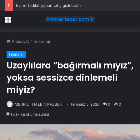
Evine tadilat yapan çift, gizli bölmede deste deste para buldu
Menü
Anasayfa
/
Teknoloji
Teknoloji
Uzaylılara “bağırmalı mıyız”,
yoksa sessizce dinlemeli
miyiz?
MEHMET HAZBİN KAZBEK
Temmuz 5, 2026
0
0
1 dakika okuma süresi