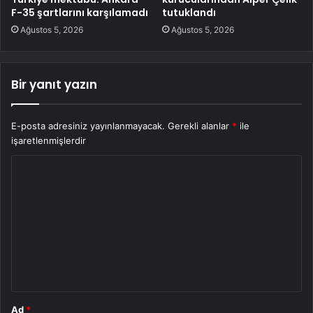
F-35 şartlarını karşılamadı
tutuklandı
Ağustos 5, 2026
Ağustos 5, 2026
Bir yanıt yazın
E-posta adresiniz yayınlanmayacak.
Gerekli alanlar
*
ile
işaretlenmişlerdir
Y
o
r
u
m
*
Ad
*