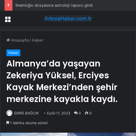
İmamoğlu dosyasına astroloji raporu girdi
Menü
Anasayfa
/
Haber
Haber
Almanya’da yaşayan
Zekeriya Yüksel, Erciyes
Kayak Merkezi’nden şehir
merkezine kayakla kaydı.
EMRE BAĞCIK
Eylül 11, 2023
0
9
1 dakika okuma süresi