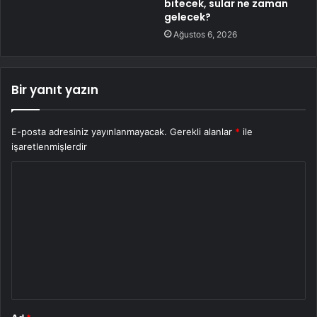
bitecek, sular ne zaman
gelecek?
Ağustos 6, 2026
Bir yanıt yazın
E-posta adresiniz yayınlanmayacak.
Gerekli alanlar
*
ile
işaretlenmişlerdir
Y
o
r
u
m
*