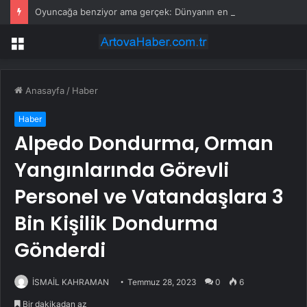
Oyuncağa benziyor ama gerçek: Dünyanın en küçük atı seçildi
Menü
Anasayfa
/
Haber
Haber
Alpedo Dondurma, Orman
Yangınlarında Görevli
Personel ve Vatandaşlara 3
Bin Kişilik Dondurma
Gönderdi
İSMAİL KAHRAMAN
Temmuz 28, 2023
0
6
Bir dakikadan az