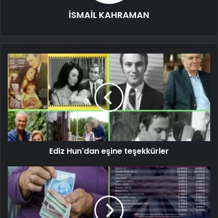
İSMAİL KAHRAMAN
Ediz Hun'dan eşine teşekkürler