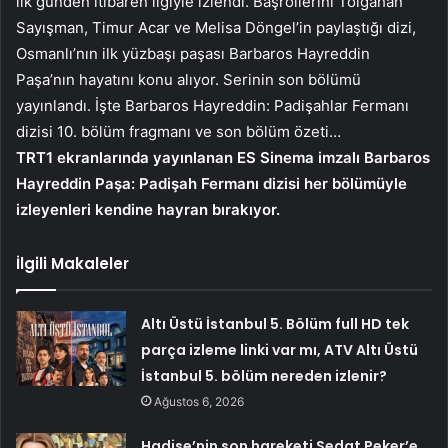
ilk günden itibaren ilgiyle izlendi. Başrollerini Tolgahan
Sayışman, Timur Acar ve Melisa Döngel’in paylaştığı dizi,
Osmanlı’nın ilk yüzbaşı paşası Barbaros Hayreddin
Paşa’nın hayatını konu alıyor. Serinin son bölümü
yayınlandı. İşte Barbaros Hayreddin: Padişahlar Fermanı
dizisi 10. bölüm fragmanı ve son bölüm özeti…
TRT1 ekranlarında yayınlanan ES Sinema imzalı Barbaros
Hayreddin Paşa: Padişah Fermanı dizisi her bölümüyle
izleyenleri kendine hayran bırakıyor.
İlgili Makaleler
Altı Üstü İstanbul 5. Bölüm full HD tek
parça izleme linki var mı, ATV Altı Üstü
İstanbul 5. bölüm nereden izlenir?
Ağustos 6, 2026
Hadise’nin son hareketi Sedat Peker’e