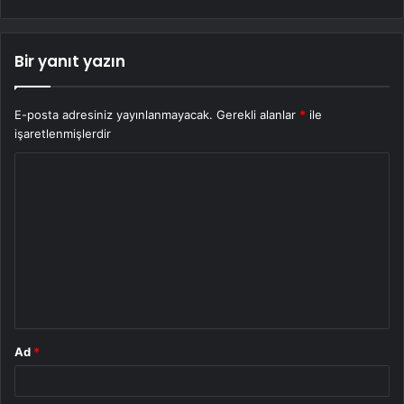
Bir yanıt yazın
E-posta adresiniz yayınlanmayacak.
Gerekli alanlar
*
ile
işaretlenmişlerdir
Y
o
r
u
m
*
Ad
*