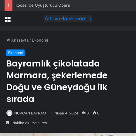
Kocaeli’de Uyuşturucu Operasyonu: 1.7 Milyon Hap Ele Geçirildi
Menü
Anasayfa
/
Ekonomi
Ekonomi
Bayramlık çikolatada
Marmara, şekerlemede
Doğu ve Güneydoğu ilk
sırada
NURCAN BAYRAM
Nisan 4, 2024
0
0
1 dakika okuma süresi