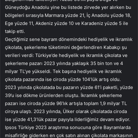
Güneydoğu Anadolu yine bu listede zirvede yer alırken bu
bölgeleri sırasıyla Marmara yüzde 21, İç Anadolu yüzde 18,
Ege yüzde 11, Akdeniz yüzde 10 ve Karadeniz yüzde 5 ile
takip etti.
Geçtiğimiz sene bayram dönemindeki hediyelik ve ikramlık
çikolata, şekerleme tüketimini değerlendiren Kabakçı şu
verileri verdi: Türkiye’de hediyelik ve ikramlık çikolata ve
şekerleme pazarı 2023 yılında yaklaşık 35 bin ton ve 4
milyar TL’ye yükseldi. Tek başına hediyelik ve ikramlık
çikolata pazarında ise ciroda yüzde 104’lük artış oldu.
2023 yılında çikolatada bu pazarın yüzde 61’i paketli, yüzde
39’u ise dökme ürünlerden oluştu. İkramlık şekerleme
pazarı ise ciroda yüzde 96’lık artışla toplam 1,9 milyar TL
ciroya ulaştı. 2023 yılında, Ülker olarak çikolatada ciroda
ise yüzde 41,3’lük pazar payıyla liderliğimiz devam ediyor.
Ipsos Türkiye 2023 araştırma sonucuna göre Bayramlarda
misafirliğe giderken en çok satın alınan çikolata markasının