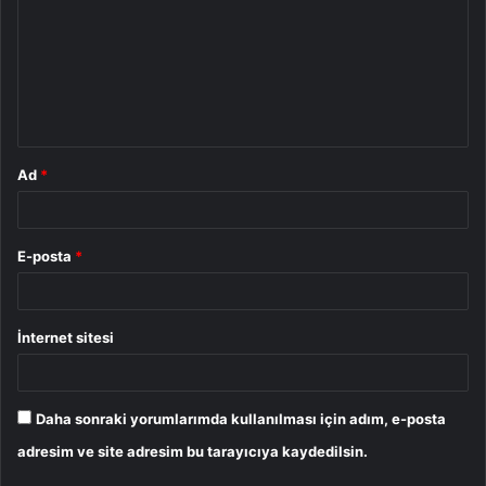
r
u
m
*
Ad
*
E-posta
*
İnternet sitesi
Daha sonraki yorumlarımda kullanılması için adım, e-posta
adresim ve site adresim bu tarayıcıya kaydedilsin.