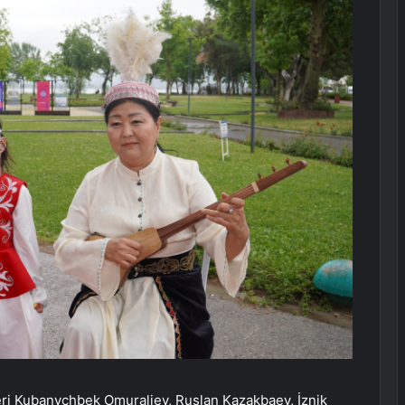
teri Kubanychbek Omuraliev, Ruslan Kazakbaev, İznik