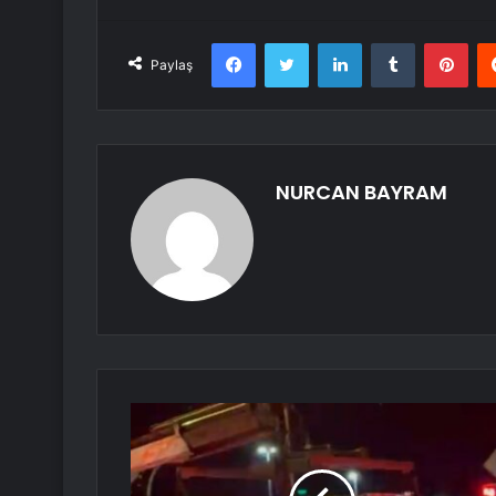
Facebook
Twitter
LinkedIn
Tumblr
Pint
Paylaş
NURCAN BAYRAM