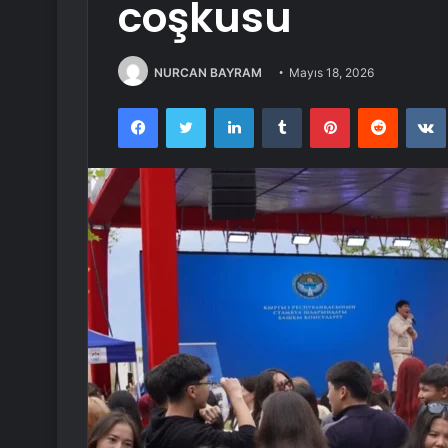
coşkusu
NURCAN BAYRAM
Mayıs 18, 2026
Facebook
Twitter
LinkedIn
Tumblr
Pinterest
Reddit