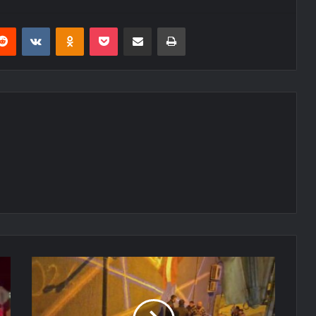
erest
Reddit
VKontakte
Odnoklassniki
Pocket
E-Posta ile paylaş
Yazdır