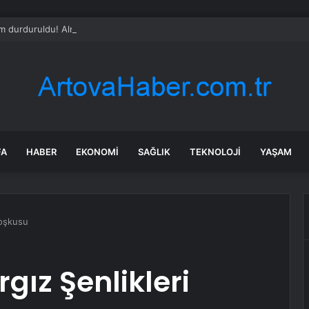
m durduruldu! Alman otomotiv devi Çin’de hüsrana uğradı
FA
HABER
EKONOMI
SAĞLIK
TEKNOLOJI
YAŞAM
coşkusu
rgız Şenlikleri