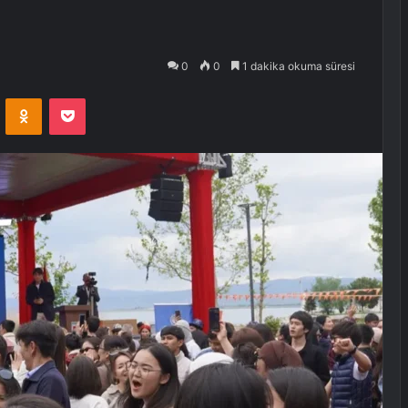
0
0
1 dakika okuma süresi
VKontakte
Odnoklassniki
Pocket