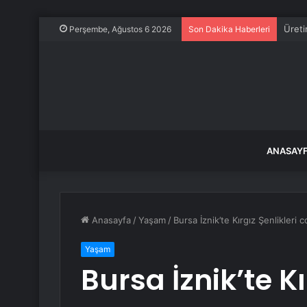
Üreti
Perşembe, Ağustos 6 2026
Son Dakika Haberleri
ANASAY
Anasayfa
/
Yaşam
/
Bursa İznik’te Kırgız Şenlikleri 
Yaşam
Bursa İznik’te Kı