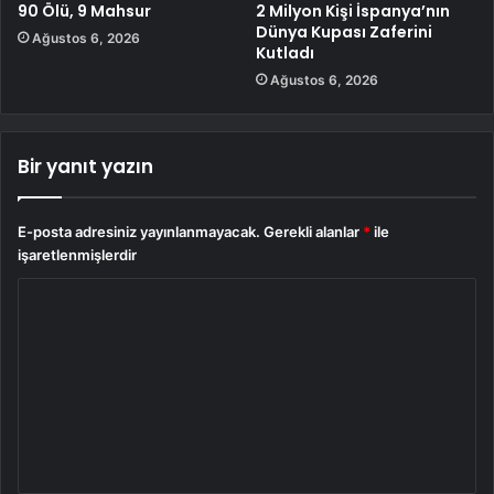
90 Ölü, 9 Mahsur
2 Milyon Kişi İspanya’nın
Dünya Kupası Zaferini
Ağustos 6, 2026
Kutladı
Ağustos 6, 2026
Bir yanıt yazın
E-posta adresiniz yayınlanmayacak.
Gerekli alanlar
*
ile
işaretlenmişlerdir
Y
o
r
u
m
*