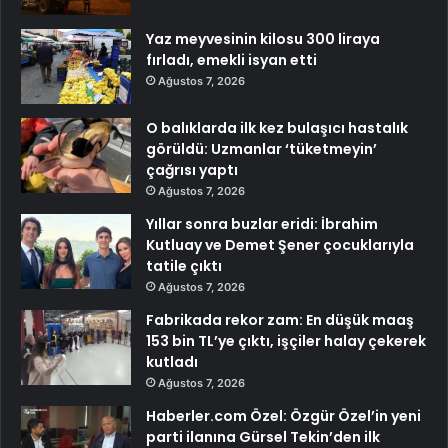
Yaz meyvesinin kilosu 300 liraya
fırladı, emekli isyan etti
Ağustos 7, 2026
O balıklarda ilk kez bulaşıcı hastalık
görüldü: Uzmanlar ‘tüketmeyin’
çağrısı yaptı
Ağustos 7, 2026
Yıllar sonra buzlar eridi: İbrahim
Kutluay ve Demet Şener çocuklarıyla
tatile çıktı
Ağustos 7, 2026
Fabrikada rekor zam: En düşük maaş
153 bin TL’ye çıktı, işçiler halay çekerek
kutladı
Ağustos 7, 2026
Haberler.com Özel: Özgür Özel’in yeni
parti ilanına Gürsel Tekin’den ilk