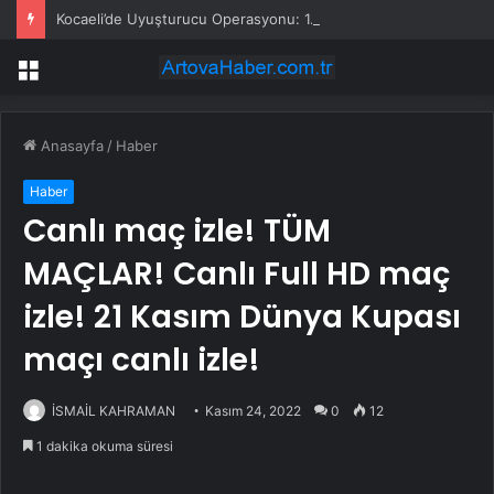
Kocaeli’de Uyuşturucu Operasyonu: 1.7 Milyon Hap Ele Geçirildi
Menü
Anasayfa
/
Haber
Haber
Canlı maç izle! TÜM
MAÇLAR! Canlı Full HD maç
izle! 21 Kasım Dünya Kupası
maçı canlı izle!
İSMAİL KAHRAMAN
Kasım 24, 2022
0
12
1 dakika okuma süresi