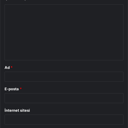
Y
o
r
u
m
*
Ad
*
E-posta
*
İnternet sitesi