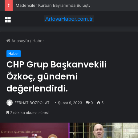
Madenciler Kurban Bayramı’nda Buluştu
Menü
Anasayfa
/
Haber
Haber
CHP Grup Başkanvekili
Özkoç, gündemi
değerlendirdi.
FERHAT BOZPOLAT
Şubat 9, 2023
0
5
2 dakika okuma süresi