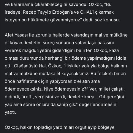
ve kararname çıkarabileceğini savundu. Özkoç, “Bu
iradeye, Recep Tayyip Erdoğan’a ve OHAL’i çıkarmak
isteyen bu hükümete güvenmiyoruz” dedi. söz konusu.
Afet Yasası ile zorunlu hallerde vatandaşın mal ve mülküne
el koyan devletin, süreç sonunda vatandaşa parasını
vererek mağduriyetini giderdiğini belirten Özkoç, kaza
olması durumunda herhangi bir ödeme yapılmadığını iddia
etti. Olağanüstü Hal. Özkoç, “İlişkiler yoluyla bölge halkının
mal ve mülküne mutlaka el koyacaksınız. Bu felaketi bir an
önce hafifletmek için yapıyorsanız el atın ama
ödemeyeceksiniz. Niye ödemeyesiniz?” Ver, millet çalıştı,
didindi, üretti, vergisini verdi, devlete karşı… Git gereğini
yap ama sonra onlara da sahip çık.” değerlendirmesini
yaptı.
Özkoç, halkın topladığı yardımları örgütleyip bölgeye