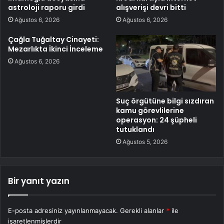
astroloji raporu girdi
alışverişi devri bitti
Ağustos 6, 2026
Ağustos 6, 2026
Çağla Tuğaltay Cinayeti:
Mezarlıkta İkinci İnceleme
Ağustos 6, 2026
Suç örgütüne bilgi sızdıran
kamu görevlilerine
operasyon: 24 şüpheli
tutuklandı
Ağustos 5, 2026
Bir yanıt yazın
E-posta adresiniz yayınlanmayacak.
Gerekli alanlar
*
ile
işaretlenmişlerdir