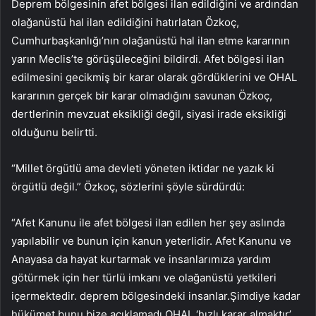
Deprem bölgesinin afet bölgesi ilan edildiğini ve ardından
olağanüstü hal ilan edildiğini hatırlatan Özkoç,
Cumhurbaşkanlığı’nın olağanüstü hal ilan etme kararının
yarın Meclis’te görüşüleceğini bildirdi. Afet bölgesi ilan
edilmesini gecikmiş bir karar olarak gördüklerini ve OHAL
kararının gerçek bir karar olmadığını savunan Özkoç,
dertlerinin mevzuat eksikliği değil, siyasi irade eksikliği
olduğunu belirtti.
“Millet örgütlü ama devleti yöneten iktidar ne yazık ki
örgütlü değil.” Özkoç, sözlerini şöyle sürdürdü:
“Afet Kanunu ile afet bölgesi ilan edilen her şey aslında
yapılabilir ve bunun için kanun yeterlidir. Afet Kanunu ve
Anayasa da hayat kurtarmak ve insanlarımıza yardım
götürmek için her türlü imkanı ve olağanüstü yetkileri
içermektedir. deprem bölgesindeki insanlar.Şimdiye kadar
hükümet bunu bize açıklamadı.OHAL ‘hızlı karar almaktır’