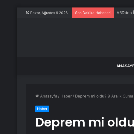
ABD’den İr
Pazar, Ağustos 9 2026
Son Dakika Haberleri
ANASAY
Anasayfa
/
Haber
/
Deprem mi oldu? 9 Aralık Cuma 
Haber
Deprem mi oldu