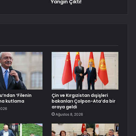
Yangın Çıktı!
u’ndan ‘Filenin
Çin ve Kırgızistan dışişleri
’na kutlama
bakanları Çolpon-Ata’da bir
araya geldi
2026
Ağustos 8, 2026