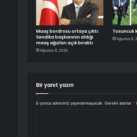
Maaş bordrosu ortaya çıktı:
Tosuncuk k
Sendika başkanının aldığı
Ağustos 8, 
maaş ağızları açık bıraktı
Ağustos 8, 2026
Bir yanıt yazın
E-posta adresiniz yayınlanmayacak.
Gerekli alanlar
*
i
Y
o
r