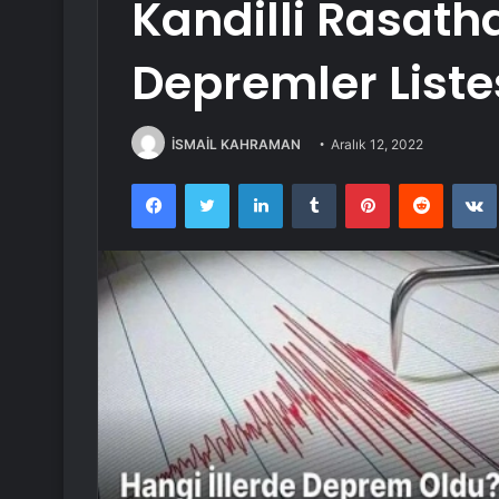
Kandilli Rasath
Depremler Liste
İSMAİL KAHRAMAN
Aralık 12, 2022
Facebook
Twitter
LinkedIn
Tumblr
Pinterest
Reddit