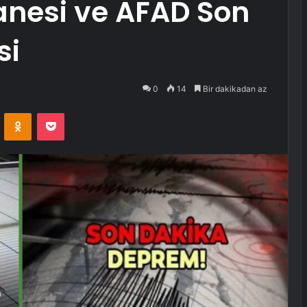
anesi ve AFAD Son
si
0
14
Bir dakikadan az
VKontakte
Odnoklassniki
Pocket