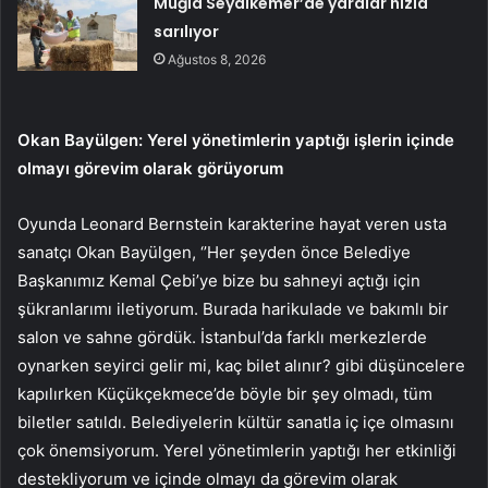
Muğla Seydikemer’de yaralar hızla
sarılıyor
Ağustos 8, 2026
Okan Bayülgen: Yerel yönetimlerin yaptığı işlerin içinde
olmayı görevim olarak görüyorum
Oyunda Leonard Bernstein karakterine hayat veren usta
sanatçı Okan Bayülgen, ‘’Her şeyden önce Belediye
Başkanımız Kemal Çebi’ye bize bu sahneyi açtığı için
şükranlarımı iletiyorum. Burada harikulade ve bakımlı bir
salon ve sahne gördük. İstanbul’da farklı merkezlerde
oynarken seyirci gelir mi, kaç bilet alınır? gibi düşüncelere
kapılırken Küçükçekmece’de böyle bir şey olmadı, tüm
biletler satıldı. Belediyelerin kültür sanatla iç içe olmasını
çok önemsiyorum. Yerel yönetimlerin yaptığı her etkinliği
destekliyorum ve içinde olmayı da görevim olarak