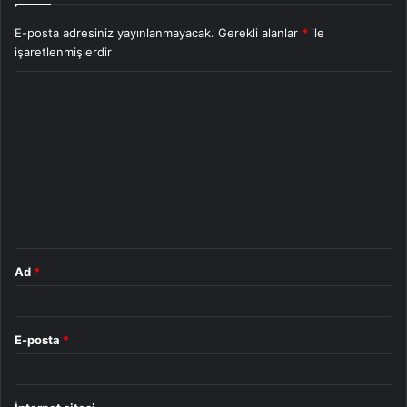
E-posta adresiniz yayınlanmayacak.
Gerekli alanlar
*
ile
işaretlenmişlerdir
Y
o
r
u
m
*
Ad
*
E-posta
*