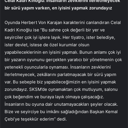
Celal Kadri Kınoğlu: İnsanların zevklerini ilerletmeyecek
bir sürü yapım varken, en iyisini yapmak zorundayız
Oyunda Herbert Von Karajan karakterini canlandıran Celal
Kadri Kınoğlu ise ‘’Bu sahne çok değerli bir yer ve
seyirciler çok iyi işlere layık. Her tiyatro, ister belediye,
ister devlet, istese de özel kurumlar olsun
yapabileceklerinin en iyisini yapmalı. Bunun anlamı çok iyi
bir yazarın oyununu gerçekten yaratıcı bir yönetmenin çok
yetenekli oyuncularla oynaması. İnsanların zevklerini
ilerletmeyecek, zekâlarını parlatmayacak bir sürü yapım
var. Bu sebeple biz yapabileceğimizin en iyisini yapmak
zorundayız. SKSM’de oynamaktan çok mutluyum, salonu
çok beğendim ve buraya layık olmaya çalışacağız.
İnsanların bu oyuna dair unutamayacakları şeyler olacak.
Bize ve seyirciye bu imkânı sağladığından Başkan Kemal
Çebi’ye teşekkür ederim’’ dedi.