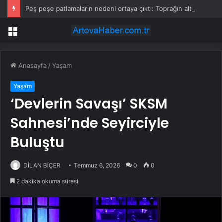
Peş peşe patlamaların nedeni ortaya çıktı: Toprağın altından 400 bomba çıktı
Menü
Anasayfa
/
Yaşam
Yaşam
‘Devlerin Savaşı’ SKSM
Sahnesi’nde Seyirciyle
Buluştu
DİLAN BİÇER
Temmuz 6, 2026
0
0
2 dakika okuma süresi