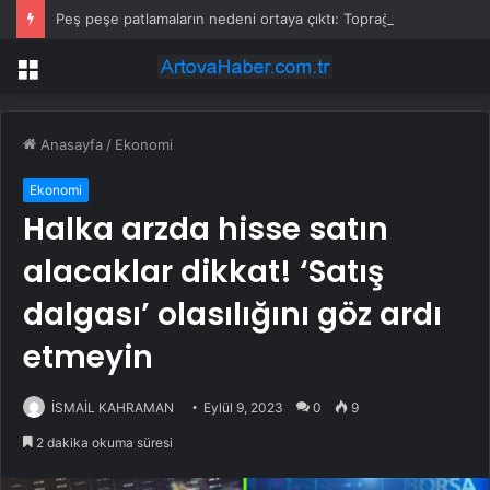
Peş peşe patlamaların nedeni ortaya çıktı: Toprağın altından 400 bomba çıktı
Menü
Anasayfa
/
Ekonomi
Ekonomi
Halka arzda hisse satın
alacaklar dikkat! ‘Satış
dalgası’ olasılığını göz ardı
etmeyin
İSMAİL KAHRAMAN
Eylül 9, 2023
0
9
2 dakika okuma süresi