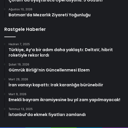
Çorum’da Uyuşturucu Operasyonu: 3 Gözaltı
Ağustos 10, 2026
Batman’da Mezarlık Ziyareti Yoğunluğu
Rastgele Haberler
Haziran 7, 2025
Türkiye, Ay’a bir adım daha yaklaştı: DeltaV, hibrit
roketiyle rekor kırdı
Şubat 19, 2026
Gümrük Birliği’nin Güncellenmesi Elzem
Mart 29, 2026
İran vanayı kapattı: Irak karanlığa bürünebilir
Mart 9, 2026
Emekli bayram ikramiyesine bu yıl zam yapılmayacak!
Temmuz 13, 2025
İstanbul’da ekmek fiyatları zamlandı