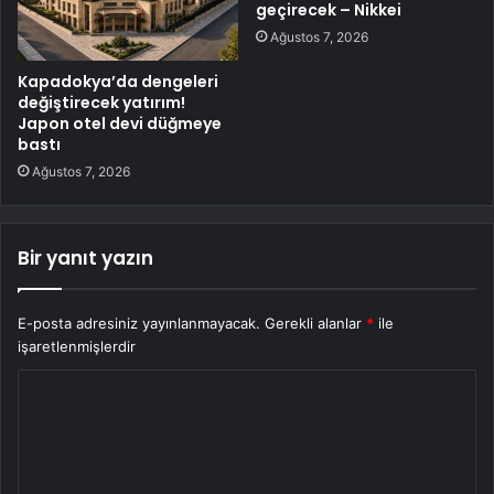
geçirecek – Nikkei
Ağustos 7, 2026
Kapadokya’da dengeleri
değiştirecek yatırım!
Japon otel devi düğmeye
bastı
Ağustos 7, 2026
Bir yanıt yazın
E-posta adresiniz yayınlanmayacak.
Gerekli alanlar
*
ile
işaretlenmişlerdir
Y
o
r
u