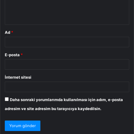
m
*
Ad
*
E-posta
*
İnternet sitesi
Daha sonraki yorumlarımda kullanılması için adım, e-posta
adresim ve site adresim bu tarayıcıya kaydedilsin.