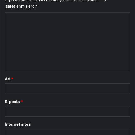
işaretlenmişlerdir
Y
o
r
u
m
*
Ad
*
E-posta
*
İnternet sitesi