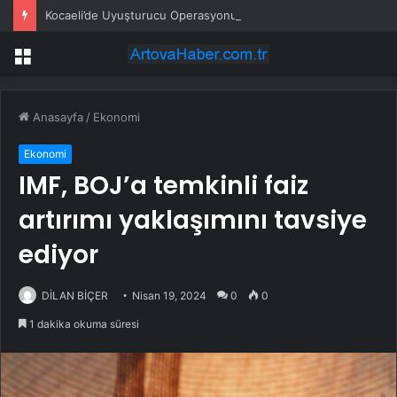
Kocaeli’de Uyuşturucu Operasyonu: 1.7 Milyon Hap Ele Geçirildi
Menü
Anasayfa
/
Ekonomi
Ekonomi
IMF, BOJ’a temkinli faiz
artırımı yaklaşımını tavsiye
ediyor
DİLAN BİÇER
Nisan 19, 2024
0
0
1 dakika okuma süresi