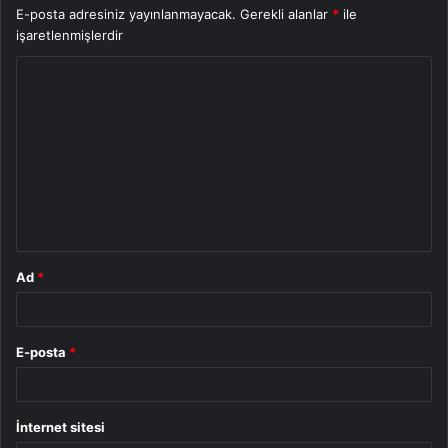
E-posta adresiniz yayınlanmayacak.
Gerekli alanlar
*
ile
işaretlenmişlerdir
Y
o
r
u
m
*
Ad
*
E-posta
*
İnternet sitesi