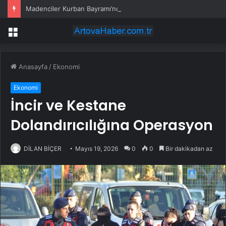
Madenciler Kurban Bayramı’nda Buluştu
Menü
Anasayfa
/
Ekonomi
Ekonomi
İncir ve Kestane
Dolandırıcılığına Operasyon
DİLAN BİÇER
Mayıs 19, 2026
0
0
Bir dakikadan az