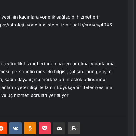
iyesi’nin kadınlara yönelik sağladığı hizmetleri
ttps://stratejikyonetimsistemi.izmir.bel.tr/survey/4946
lara yönelik hizmetlerinden haberdar olma, yararlanma,
tilmesi, personelin mesleki bilgisi, çalışmaların gelişimi
arı, kadın dayanışma merkezleri, meslek edindirme
 alanların yeterliliği ile İzmir Büyükşehir Belediyesi’nin
 ve üç hizmeti soruları yer alıyor.
erest
Reddit
VKontakte
Odnoklassniki
Pocket
E-Posta ile paylaş
Yazdır