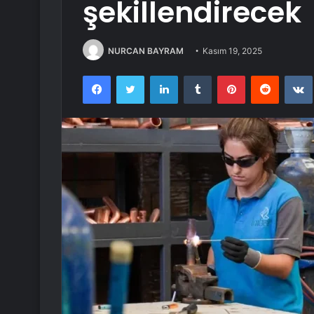
şekillendirecek
NURCAN BAYRAM
Kasım 19, 2025
Facebook
Twitter
LinkedIn
Tumblr
Pinterest
Reddit