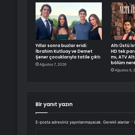
Yıllar sonra buzlar eridi:
Altı Üstü İ
İbrahim Kutluay ve Demet
HD tek parç
Şener çocuklarıyla tatile çıktı
mı, ATV Alt
bölüm nere
Ağustos 7, 2026
Ağustos 6, 
Bir yanıt yazın
E-posta adresiniz yayınlanmayacak.
Gerekli alanlar
*
i
Y