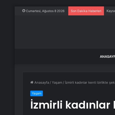
Amri
Cumartesi, Ağustos 8 2026
Son Dakika Haberleri
ANASAY
Anasayfa
/
Yaşam
/
İzmirli kadınlar kenti birlikte şe
Yaşam
İzmirli kadınlar 