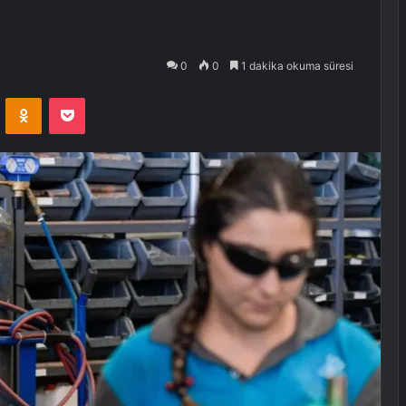
0
0
1 dakika okuma süresi
VKontakte
Odnoklassniki
Pocket