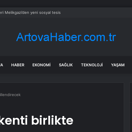
ze hissesi bugün neden düşüyor?
FA
HABER
EKONOMI
SAĞLIK
TEKNOLOJI
YAŞAM
killendirecek
kenti birlikte