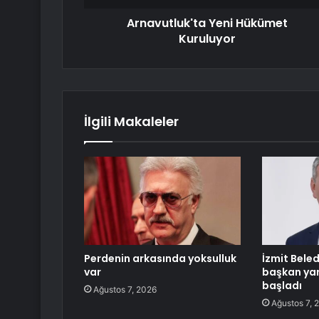
Arnavutluk'ta Yeni Hükümet
Kuruluyor
İlgili Makaleler
Perdenin arkasında yoksulluk
İzmit Beled
var
başkan yar
başladı
Ağustos 7, 2026
Ağustos 7, 