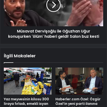
Müsavat Dervişoğlu ile Oğuzhan Uğur
konuşurken 'ölüm' haberi geldi! Salon buz kesti
İlgili Makaleler
Yaz meyvesinin kilosu 300
Haberler.com Özel: Özgür
liraya fırladı, emekli isyan
Özel’in yeni parti ilanına