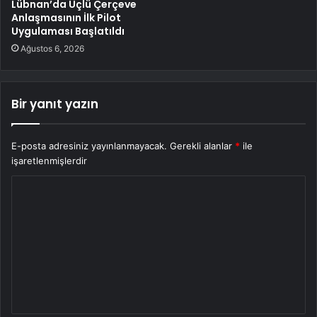
Lübnan’da Üçlü Çerçeve
Anlaşmasının İlk Pilot
Uygulaması Başlatıldı
Ağustos 6, 2026
Bir yanıt yazın
E-posta adresiniz yayınlanmayacak.
Gerekli alanlar
*
ile
işaretlenmişlerdir
Y
o
r
u
m
*