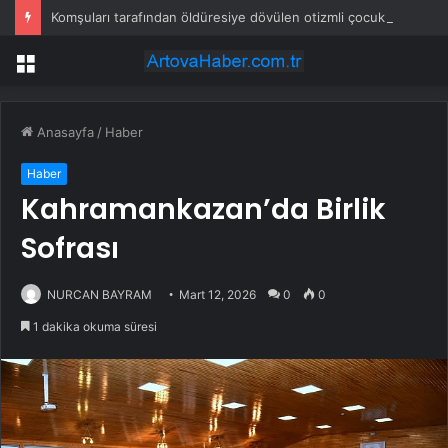
Komşuları tarafından öldüresiye dövülen otizmli çocukla ilgili bakanlıktan açıklama
Menü
Anasayfa
/
Haber
Haber
Kahramankazan’da Birlik
Sofrası
NURCAN BAYRAM
Mart 12, 2026
0
0
1 dakika okuma süresi