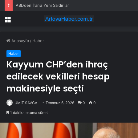
ABD’den İran’a Yeni Saldırılar
Menü
Anasayfa
/
Haber
Haber
Kayyum CHP’den ihraç
edilecek vekilleri hesap
makinesiyle seçti
ÜMİT SAVĞA
Temmuz 6, 2026
0
0
1 dakika okuma süresi