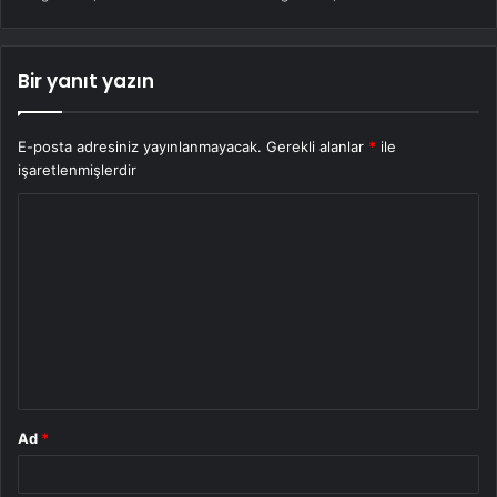
Bir yanıt yazın
E-posta adresiniz yayınlanmayacak.
Gerekli alanlar
*
ile
işaretlenmişlerdir
Y
o
r
u
m
*
Ad
*