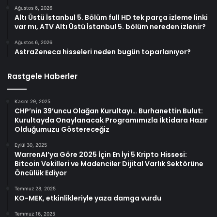
Ağustos 6, 2026
Altı Üstü İstanbul 5. Bölüm full HD tek parça izleme linki
var mı, ATV Altı Üstü İstanbul 5. bölüm nereden izlenir?
Ağustos 6, 2026
AstraZeneca hisseleri neden bugün toparlanıyor?
Rastgele Haberler
Kasım 29, 2025
CHP’nin 39’uncu Olağan Kurultayı… Burhanettin Bulut:
Kurultayda Onaylanacak Programımızla İktidara Hazır
Olduğumuzu Göstereceğiz
Eylül 30, 2025
WarrenAI’ya Göre 2025 İçin En İyi 5 Kripto Hissesi:
Bitcoin Vekilleri ve Madenciler Dijital Varlık Sektörüne
Öncülük Ediyor
Temmuz 28, 2025
KO-MEK, etkinlikleriyle yaza damga vurdu
Temmuz 16, 2025