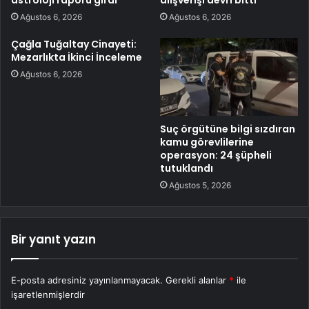
astroloji raporu girdi
alışverişi devri bitti
Ağustos 6, 2026
Ağustos 6, 2026
Çağla Tuğaltay Cinayeti:
Mezarlıkta İkinci İnceleme
Ağustos 6, 2026
Suç örgütüne bilgi sızdıran
kamu görevlilerine
operasyon: 24 şüpheli
tutuklandı
Ağustos 5, 2026
Bir yanıt yazın
E-posta adresiniz yayınlanmayacak.
Gerekli alanlar
*
ile
işaretlenmişlerdir