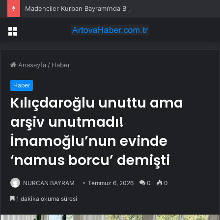
Madenciler Kurban Bayramı’nda Buluştu
Menü
Anasayfa
/
Haber
Haber
Kılıçdaroğlu unuttu ama
arşiv unutmadı!
İmamoğlu’nun evinde
‘namus borcu’ demişti
NURCAN BAYRAM
Temmuz 6, 2026
0
0
1 dakika okuma süresi