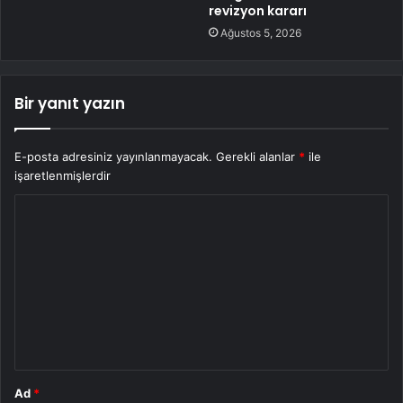
revizyon kararı
Ağustos 5, 2026
Bir yanıt yazın
E-posta adresiniz yayınlanmayacak.
Gerekli alanlar
*
ile
işaretlenmişlerdir
Y
o
r
u
m
*
Ad
*