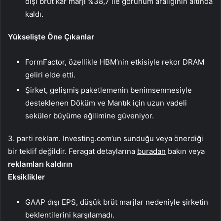
dışı brüt kar marjı %38,7 ile görünüm aralığının altında
kaldı.
Yükselişte Öne Çıkanlar
FormFactor, özellikle HBM’nin etkisiyle rekor DRAM
geliri elde etti.
Şirket, gelişmiş paketlemenin benimsenmesiyle
desteklenen Döküm ve Mantık için uzun vadeli
seküler büyüme eğilimine güveniyor.
3. parti reklam. Investing.com’un sunduğu veya önerdiği
bir teklif değildir. Feragat detaylarına
buradan
bakın veya
reklamları kaldırın
Eksiklikler
GAAP dışı EPS, düşük brüt marjlar nedeniyle şirketin
beklentilerini karşılamadı.