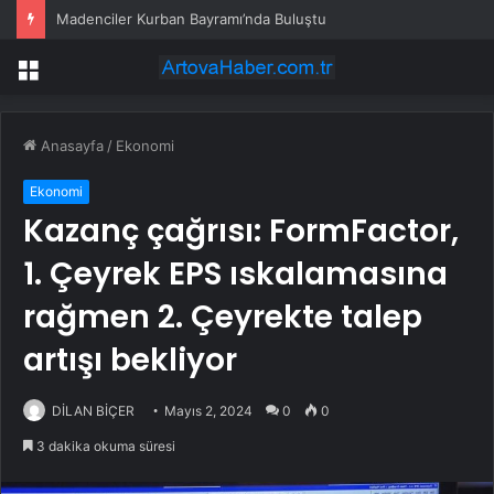
Madenciler Kurban Bayramı’nda Buluştu
Menü
Anasayfa
/
Ekonomi
Ekonomi
Kazanç çağrısı: FormFactor,
1. Çeyrek EPS ıskalamasına
rağmen 2. Çeyrekte talep
artışı bekliyor
DİLAN BİÇER
Mayıs 2, 2024
0
0
3 dakika okuma süresi