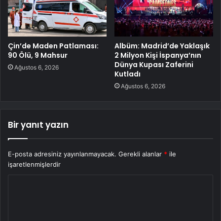
Çin’de Maden Patlaması:
Albüm: Madrid’de Yaklaşık
90 Ölü, 9 Mahsur
2 Milyon Kişi İspanya’nın
Dünya Kupası Zaferini
Ağustos 6, 2026
Kutladı
Ağustos 6, 2026
Bir yanıt yazın
E-posta adresiniz yayınlanmayacak.
Gerekli alanlar
*
ile
işaretlenmişlerdir
Y
o
r