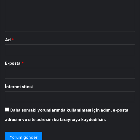
u
m
*
Ad
*
E-posta
*
İnternet sitesi
Daha sonraki yorumlarımda kullanılması için adım, e-posta
adresim ve site adresim bu tarayıcıya kaydedilsin.