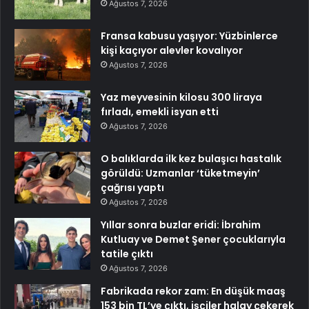
Ağustos 7, 2026
Fransa kabusu yaşıyor: Yüzbinlerce
kişi kaçıyor alevler kovalıyor
Ağustos 7, 2026
Yaz meyvesinin kilosu 300 liraya
fırladı, emekli isyan etti
Ağustos 7, 2026
O balıklarda ilk kez bulaşıcı hastalık
görüldü: Uzmanlar ‘tüketmeyin’
çağrısı yaptı
Ağustos 7, 2026
Yıllar sonra buzlar eridi: İbrahim
Kutluay ve Demet Şener çocuklarıyla
tatile çıktı
Ağustos 7, 2026
Fabrikada rekor zam: En düşük maaş
153 bin TL’ye çıktı, işçiler halay çekerek