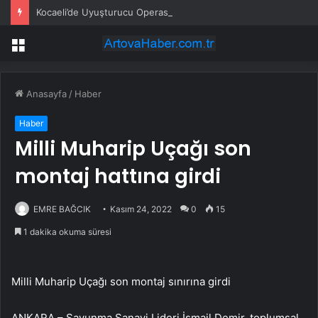
Kocaeli’de Uyuşturucu Operasyonu: 1.7 Milyon Hap Ele Geçirildi
Menü
Anasayfa
/
Haber
Haber
Milli Muharip Uçağı son
montaj hattına girdi
EMRE BAĞCIK
Kasım 24, 2022
0
15
1 dakika okuma süresi
Milli Muharip Uçağı son montaj sınırına girdi
ANKARA – Savunma Sanayi Lideri İsmail Demir, toplumsal