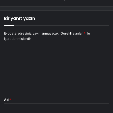
Bir yanıt yazın
E-posta adresiniz yayınlanmayacak.
Gerekli alanlar
*
ile
işaretlenmişlerdir
Y
o
r
u
m
*
Ad
*