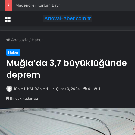
Madenciler Kurban Bayramı’nda Buluştu
Menü
Anasayfa
/
Haber
Haber
Muğla’da 3,7 büyüklüğünde
deprem
İSMAİL KAHRAMAN
Şubat 9, 2024
0
1
Bir dakikadan az