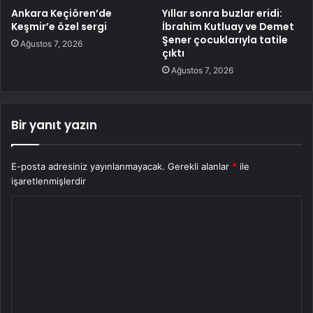
Ankara Keçiören’de
Yıllar sonra buzlar eridi:
Keşmir’e özel sergi
İbrahim Kutluay ve Demet
Şener çocuklarıyla tatile
Ağustos 7, 2026
çıktı
Ağustos 7, 2026
Bir yanıt yazın
E-posta adresiniz yayınlanmayacak.
Gerekli alanlar
*
ile
işaretlenmişlerdir
Y
o
r
u
m
*