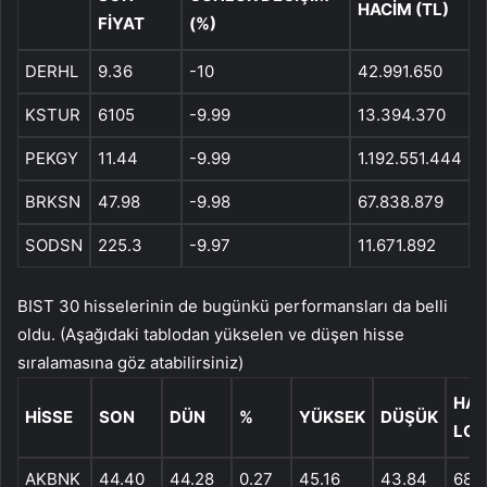
HACİM (TL)
FİYAT
(%)
DERHL
9.36
-10
42.991.650
KSTUR
6105
-9.99
13.394.370
PEKGY
11.44
-9.99
1.192.551.444
BRKSN
47.98
-9.98
67.838.879
SODSN
225.3
-9.97
11.671.892
BIST 30 hisselerinin de bugünkü performansları da belli
oldu. (Aşağıdaki tablodan yükselen ve düşen hisse
sıralamasına göz atabilirsiniz)
HAC
HISSE
SON
DÜN
%
YÜKSEK
DÜŞÜK
LOT
AKBNK
44.40
44.28
0.27
45.16
43.84
68,