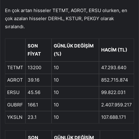
En çok artan hisseler TETMT, AGROT, ERSU olurken, en
çok azalan hisseler DERHL, KSTUR, PEKGY olarak
sıralandı.
SON
GÜNLÜK DEĞİŞİM
HACİM (TL)
FİYAT
(%)
TETMT
13200
10
47.293.640
AGROT
39.16
10
852.715.874
ERSU
45.56
10
99.822.031
GUBRF
166.1
10
2.407.959.217
YKSLN
23.1
10
107.688.171
SON
GÜNLÜK DEĞİŞİM