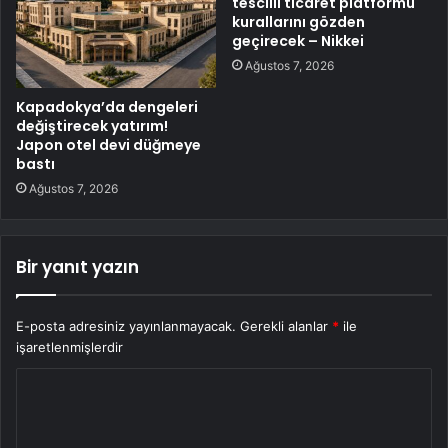
tescilli ticaret platformu
kurallarını gözden
geçirecek – Nikkei
Ağustos 7, 2026
Kapadokya’da dengeleri
değiştirecek yatırım!
Japon otel devi düğmeye
bastı
Ağustos 7, 2026
Bir yanıt yazın
E-posta adresiniz yayınlanmayacak.
Gerekli alanlar
*
ile
işaretlenmişlerdir
Y
o
r