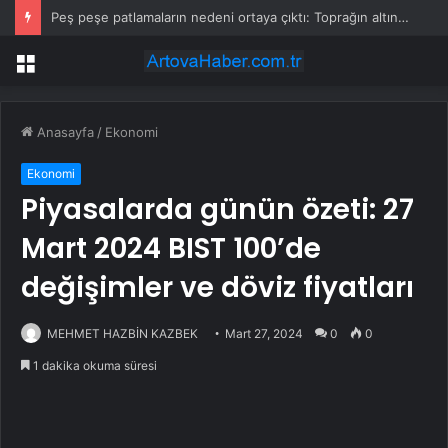
Peş peşe patlamaların nedeni ortaya çıktı: Toprağın altından 400 bomba çıktı
Menü
Anasayfa
/
Ekonomi
Ekonomi
Piyasalarda günün özeti: 27
Mart 2024 BIST 100’de
değişimler ve döviz fiyatları
MEHMET HAZBİN KAZBEK
Mart 27, 2024
0
0
1 dakika okuma süresi