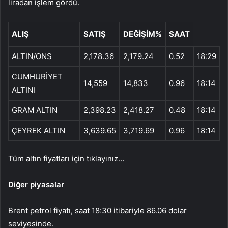
liradan işlem gördü.
ALIŞ
SATIŞ
DEĞİŞİM%
SAAT
ALTIN/ONS
2,178.36
2,179.24
0.52
18:29
CUMHURİYET
14,559
14,833
0.96
18:14
ALTINI
GRAM ALTIN
2,398.23
2,418.27
0.48
18:14
ÇEYREK ALTIN
3,639.65
3,719.69
0.96
18:14
Tüm altın fiyatları için tıklayınız…
Diğer piyasalar
Brent petrol fiyatı, saat 18:30 itibariyle 86.06 dolar
seviyesinde.