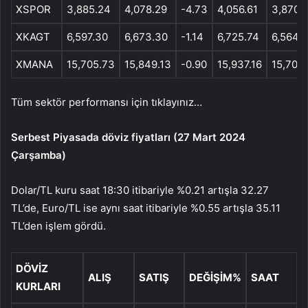
XSPOR
3,885.24
4,078.29
-4.73
4,056.61
3,870.
XKAGT
6,597.30
6,673.30
-1.14
6,725.74
6,564.
XMANA
15,705.73
15,849.13
-0.90
15,937.16
15,700
Tüm sektör performansı için tıklayınız…
Serbest Piyasada döviz fiyatları (27 Mart 2024
Çarşamba)
Dolar/TL kuru saat 18:30 itibariyle %0.21 artışla 32.27
TL’de, Euro/TL ise aynı saat itibariyle %0.55 artışla 35.11
TL’den işlem gördü.
DÖVİZ
ALIŞ
SATIŞ
DEĞİŞİM%
SAAT
KURLARI