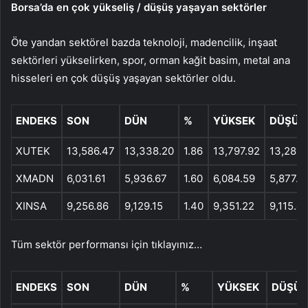
Borsa’da en çok yükseliş / düşüş yaşayan sektörler
Öte yandan sektörel bazda teknoloji, madencilik, inşaat
sektörleri yükselirken, spor, orman kağit basim, metal ana
hisseleri en çok düşüş yaşayan sektörler oldu.
ENDEKS
SON
DÜN
%
YÜKSEK
DÜŞÜK
XUTEK
13,586.47
13,338.20
1.86
13,797.92
13,281.
XMADN
6,031.61
5,936.67
1.60
6,084.59
5,877.6
XINSA
9,256.86
9,129.15
1.40
9,351.22
9,115.4
Tüm sektör performansı için tıklayınız…
ENDEKS
SON
DÜN
%
YÜKSEK
DÜŞÜK