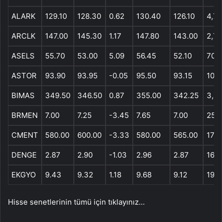
ALARK
129.10
128.30
0.62
130.40
126.10
4,7
ARCLK
147.00
145.30
1.17
147.80
143.00
2,76
ASELS
55.70
53.00
5.09
56.45
52.10
70,
ASTOR
93.90
93.95
-0.05
95.50
93.15
10,9
BIMAS
349.50
346.50
0.87
355.00
342.25
3,9
BRMEN
7.00
7.25
-3.45
7.65
7.00
250
CMENT
580.00
600.00
-3.33
580.00
565.00
17,2
DENGE
2.87
2.90
-1.03
2.96
2.87
16,1
EKGYO
9.43
9.32
1.18
9.68
9.12
197,
Hisse senetlerinin tümü için tıklayınız…