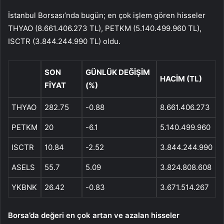
İstanbul Borsası’nda bugün; en çok işlem gören hisseler
THYAO (8.661.406.273 TL), PETKM (5.140.499.960 TL),
ISCTR (3.844.244.990 TL) oldu.
SON
GÜNLÜK DEĞİŞİM
HACİM (TL)
FİYAT
(%)
THYAO
282.75
-0.88
8.661.406.273
PETKM
20
-6.1
5.140.499.960
ISCTR
10.84
-2.52
3.844.244.990
ASELS
55.7
5.09
3.824.808.608
YKBNK
26.42
-0.83
3.671.514.267
Borsa’da değeri en çok artan ve azalan hisseler