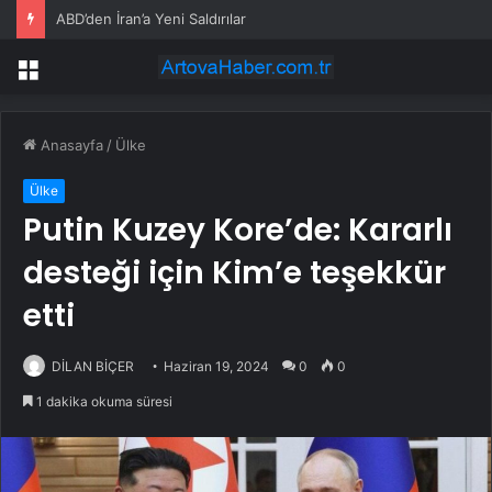
Çubuk’ta Müstakil Evde Yangın
Menü
Anasayfa
/
Ülke
Ülke
Putin Kuzey Kore’de: Kararlı
desteği için Kim’e teşekkür
etti
DİLAN BİÇER
Haziran 19, 2024
0
0
1 dakika okuma süresi