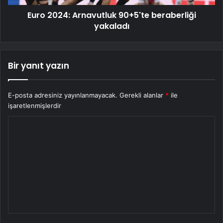
Euro 2024: Arnavutluk 90+5'te beraberliği
yakaladı
Bir yanıt yazın
E-posta adresiniz yayınlanmayacak.
Gerekli alanlar
*
ile
işaretlenmişlerdir
Y
o
r
u
m
*