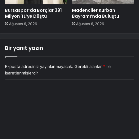
Bursaspor’da Borçlar 391
Madenciler Kurban
Milyon TL’ye Düştü
Bayramı’nda Buluştu
Ağustos 6, 2026
Ağustos 6, 2026
Bir yanıt yazın
E-posta adresiniz yayınlanmayacak.
Gerekli alanlar
*
ile
işaretlenmişlerdir
Y
o
r
u
m
*