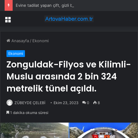
Evine tadilat yapan çift, gizli bölmede deste deste para buldu
Menü
Anasayfa
/
Ekonomi
Ekonomi
Zonguldak-Filyos ve Kilimli-
Muslu arasında 2 bin 324
metrelik tünel açıldı.
ZÜBEYDE ÇELEBİ
Ekim 23, 2023
0
8
1 dakika okuma süresi